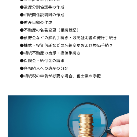
●遺産分割協議書の作成
●相続関係説明図の作成
●財産目録の作成
●不動産の名義変更（相続登記）
●預貯金などの解約手続き・残高証明書の発行手続き
●株式・投資信託などの名義変更および換価手続き
●相続不動産の売却・換価手続き
●保険金・給付金の請求
●各相続人への遺産の分配
●相続税の申告が必要な場合、他士業の手配